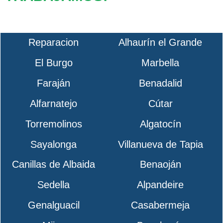
Reparacion
Alhaurín el Grande
El Burgo
Marbella
Faraján
Benadalid
Alfarnatejo
Cútar
Torremolinos
Algatocín
Sayalonga
Villanueva de Tapia
Canillas de Albaida
Benaoján
Sedella
Alpandeire
Genalguacil
Casabermeja