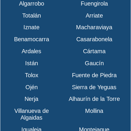
Algarrobo
Fuengirola
Totalán
Arriate
Iznate
Macharaviaya
Benamocarra
Casarabonela
Ardales
Cártama
Istán
Gaucín
Tolox
Fuente de Piedra
Ojén
Sierra de Yeguas
Nerja
Alhaurín de la Torre
Villanueva de
Mollina
Algaidas
Igualeja
Montejaque