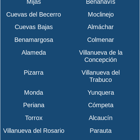
Mijas
Benahavís
Cuevas del Becerro
Moclinejo
Cuevas Bajas
Almáchar
Benamargosa
Colmenar
Alameda
Villanueva de la
Concepción
Pizarra
Villanueva del
Trabuco
Monda
Yunquera
Periana
Cómpeta
Torrox
Alcaucín
Villanueva del Rosario
Parauta