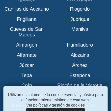
Canillas de Aceituno
Riogordo
Frigiliana
Jubrique
Cuevas de San
Manilva
Marcos
Almargen
Humilladero
Alfarnate
Alozaina
Júzcar
Árchez
Teba
Estepona
Coín
Rincón de la Victoria
Utilizamos solamente la cookie esencial y básica para
Benalmádena
La Viñuela
el funcionamiento mínimo de esta web.
Jimera de Líbar
San Pedro de
Ver políticas y gestión de cookies