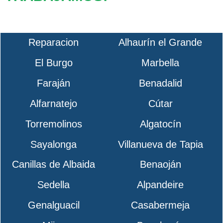
Reparacion
Alhaurín el Grande
El Burgo
Marbella
Faraján
Benadalid
Alfarnatejo
Cútar
Torremolinos
Algatocín
Sayalonga
Villanueva de Tapia
Canillas de Albaida
Benaoján
Sedella
Alpandeire
Genalguacil
Casabermeja