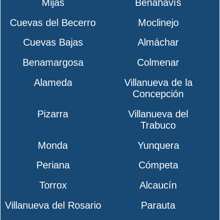
Mijas
Benahavís
Cuevas del Becerro
Moclinejo
Cuevas Bajas
Almáchar
Benamargosa
Colmenar
Alameda
Villanueva de la
Concepción
Pizarra
Villanueva del
Trabuco
Monda
Yunquera
Periana
Cómpeta
Torrox
Alcaucín
Villanueva del Rosario
Parauta