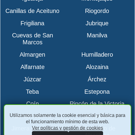
Canillas de Aceituno
Riogordo
Frigiliana
Jubrique
Cuevas de San
Manilva
Marcos
Almargen
Humilladero
Alfarnate
Alozaina
Júzcar
Árchez
Teba
Estepona
Coín
Rincón de la Victoria
Utilizamos solamente la cookie esencial y básica para
Benalmádena
La Viñuela
el funcionamiento mínimo de esta web.
Jimera de Líbar
San Pedro de
Ver políticas y gestión de cookies