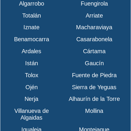
Algarrobo
Fuengirola
Totalán
Arriate
Iznate
Macharaviaya
Benamocarra
Casarabonela
Ardales
Cártama
Istán
Gaucín
Tolox
Fuente de Piedra
Ojén
Sierra de Yeguas
Nerja
Alhaurín de la Torre
Villanueva de
Mollina
Algaidas
Igualeja
Montejaque