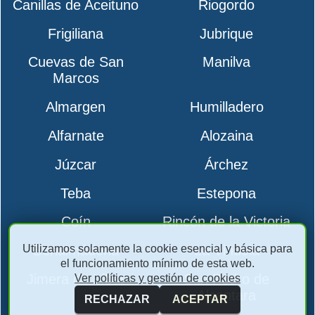
Canillas de Aceituno
Riogordo
Frigiliana
Jubrique
Cuevas de San
Manilva
Marcos
Almargen
Humilladero
Alfarnate
Alozaina
Júzcar
Árchez
Teba
Estepona
Coín
Rincón de la Victoria
Utilizamos solamente la cookie esencial y básica para
Benalmádena
La Viñuela
el funcionamiento mínimo de esta web.
Jimera de Líbar
San Pedro de
Ver políticas y gestión de cookies
Alcantara
RECHAZAR
ACEPTAR