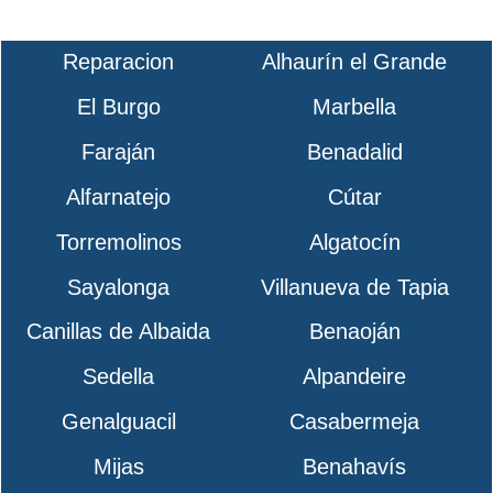
Reparacion
Alhaurín el Grande
El Burgo
Marbella
Faraján
Benadalid
Alfarnatejo
Cútar
Torremolinos
Algatocín
Sayalonga
Villanueva de Tapia
Canillas de Albaida
Benaoján
Sedella
Alpandeire
Genalguacil
Casabermeja
Mijas
Benahavís