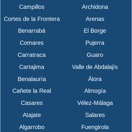
Campillos
Archidona
Cortes de la Frontera
Arenas
Benarrabá
El Borge
Comares
Pujerra
Carratraca
Guaro
Cartajima
Valle de Abdalajís
Benalauría
Álora
Cañete la Real
Almogía
Casares
Vélez-Málaga
Atajate
Salares
Algarrobo
Fuengirola