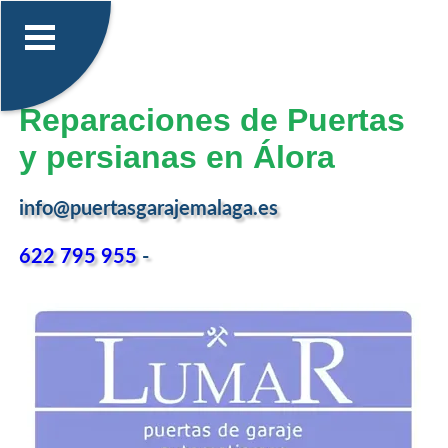
Reparaciones de Puertas
y persianas en Álora
info@puertasgarajemalaga.es
622 795 955
-