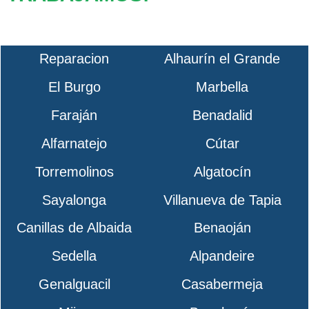
Reparacion
Alhaurín el Grande
El Burgo
Marbella
Faraján
Benadalid
Alfarnatejo
Cútar
Torremolinos
Algatocín
Sayalonga
Villanueva de Tapia
Canillas de Albaida
Benaoján
Sedella
Alpandeire
Genalguacil
Casabermeja