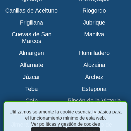
Canillas de Aceituno
Riogordo
Frigiliana
Jubrique
Cuevas de San
Manilva
Marcos
Almargen
Humilladero
Alfarnate
Alozaina
Júzcar
Árchez
Teba
Estepona
Coín
Rincón de la Victoria
Utilizamos solamente la cookie esencial y básica para
Benalmádena
La Viñuela
el funcionamiento mínimo de esta web.
Jimera de Líbar
San Pedro de
Ver políticas y gestión de cookies