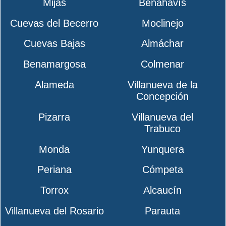
Mijas
Benahavís
Cuevas del Becerro
Moclinejo
Cuevas Bajas
Almáchar
Benamargosa
Colmenar
Alameda
Villanueva de la
Concepción
Pizarra
Villanueva del
Trabuco
Monda
Yunquera
Periana
Cómpeta
Torrox
Alcaucín
Villanueva del Rosario
Parauta