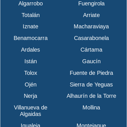
Algarrobo
Fuengirola
Totalán
Arriate
Iznate
Macharaviaya
Benamocarra
Casarabonela
Ardales
Cártama
Istán
Gaucín
Tolox
Fuente de Piedra
Ojén
Sierra de Yeguas
Nerja
Alhaurín de la Torre
Villanueva de
Mollina
Algaidas
Igualeja
Montejaque