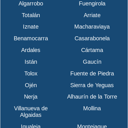
Algarrobo
Fuengirola
Totalán
Arriate
Iznate
Macharaviaya
Benamocarra
Casarabonela
Ardales
Cártama
Istán
Gaucín
Tolox
Fuente de Piedra
Ojén
Sierra de Yeguas
Nerja
Alhaurín de la Torre
Villanueva de
Mollina
Algaidas
Igualeja
Montejaque