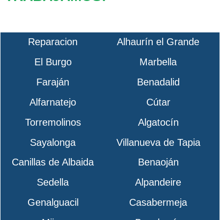
Reparacion
Alhaurín el Grande
El Burgo
Marbella
Faraján
Benadalid
Alfarnatejo
Cútar
Torremolinos
Algatocín
Sayalonga
Villanueva de Tapia
Canillas de Albaida
Benaoján
Sedella
Alpandeire
Genalguacil
Casabermeja