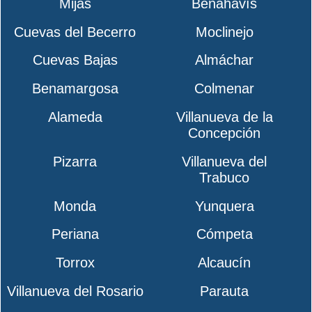
Mijas
Benahavís
Cuevas del Becerro
Moclinejo
Cuevas Bajas
Almáchar
Benamargosa
Colmenar
Alameda
Villanueva de la
Concepción
Pizarra
Villanueva del
Trabuco
Monda
Yunquera
Periana
Cómpeta
Torrox
Alcaucín
Villanueva del Rosario
Parauta