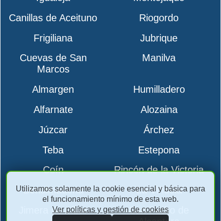
Canillas de Aceituno
Riogordo
Frigiliana
Jubrique
Cuevas de San
Manilva
Marcos
Almargen
Humilladero
Alfarnate
Alozaina
Júzcar
Árchez
Teba
Estepona
Coín
Rincón de la Victoria
Utilizamos solamente la cookie esencial y básica para
Benalmádena
La Viñuela
el funcionamiento mínimo de esta web.
Jimera de Líbar
San Pedro de
Ver políticas y gestión de cookies