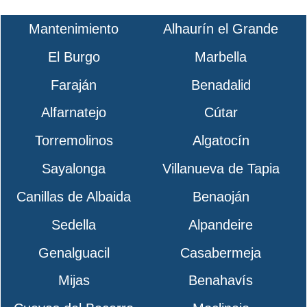
Mantenimiento
Alhaurín el Grande
El Burgo
Marbella
Faraján
Benadalid
Alfarnatejo
Cútar
Torremolinos
Algatocín
Sayalonga
Villanueva de Tapia
Canillas de Albaida
Benaoján
Sedella
Alpandeire
Genalguacil
Casabermeja
Mijas
Benahavís