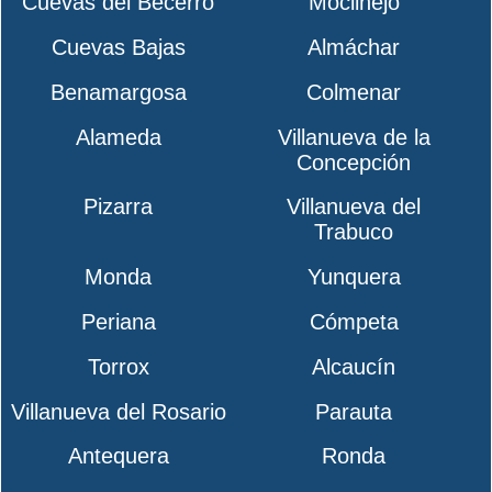
Cuevas del Becerro
Moclinejo
Cuevas Bajas
Almáchar
Benamargosa
Colmenar
Alameda
Villanueva de la
Concepción
Pizarra
Villanueva del
Trabuco
Monda
Yunquera
Periana
Cómpeta
Torrox
Alcaucín
Villanueva del Rosario
Parauta
Antequera
Ronda