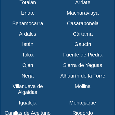
Totalán
Arriate
Iznate
Macharaviaya
Benamocarra
Casarabonela
Ardales
Cártama
Istán
Gaucín
Tolox
Fuente de Piedra
Ojén
Sierra de Yeguas
Nerja
Alhaurín de la Torre
Villanueva de
Mollina
Algaidas
Igualeja
Montejaque
Canillas de Aceituno
Riogordo