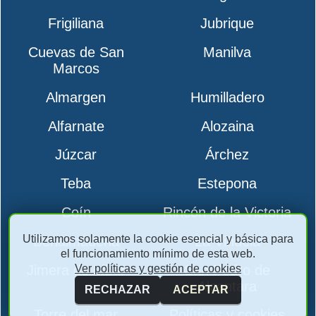
Frigiliana
Jubrique
Cuevas de San
Manilva
Marcos
Almargen
Humilladero
Alfarnate
Alozaina
Júzcar
Árchez
Teba
Estepona
Coín
Rincón de la Victoria
Utilizamos solamente la cookie esencial y básica para
Benalmádena
La Viñuela
el funcionamiento mínimo de esta web.
Ver políticas y gestión de cookies
Jimera de Líbar
San Pedro de
Alcantara
RECHAZAR
ACEPTAR
Torre del mar
Políticas y cookies