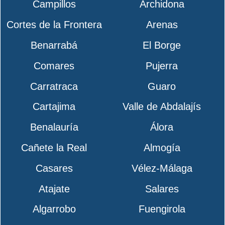
Campillos
Archidona
Cortes de la Frontera
Arenas
Benarrabá
El Borge
Comares
Pujerra
Carratraca
Guaro
Cartajima
Valle de Abdalajís
Benalauría
Álora
Cañete la Real
Almogía
Casares
Vélez-Málaga
Atajate
Salares
Algarrobo
Fuengirola