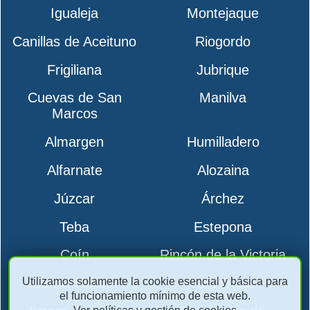
Igualeja
Montejaque
Canillas de Aceituno
Riogordo
Frigiliana
Jubrique
Cuevas de San
Manilva
Marcos
Almargen
Humilladero
Alfarnate
Alozaina
Júzcar
Árchez
Teba
Estepona
Coín
Rincón de la Victoria
Utilizamos solamente la cookie esencial y básica para
Benalmádena
La Viñuela
el funcionamiento mínimo de esta web.