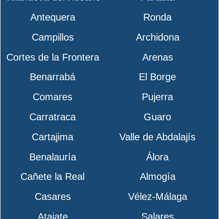
Antequera
Ronda
Campillos
Archidona
Cortes de la Frontera
Arenas
Benarrabá
El Borge
Comares
Pujerra
Carratraca
Guaro
Cartajima
Valle de Abdalajís
Benalauría
Álora
Cañete la Real
Almogía
Casares
Vélez-Málaga
Atajate
Salares