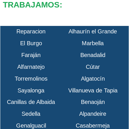
TRABAJAMOS:
Reparacion
Alhaurín el Grande
El Burgo
Marbella
Faraján
Benadalid
Alfarnatejo
Cútar
Torremolinos
Algatocín
Sayalonga
Villanueva de Tapia
Canillas de Albaida
Benaoján
Sedella
Alpandeire
Genalguacil
Casabermeja