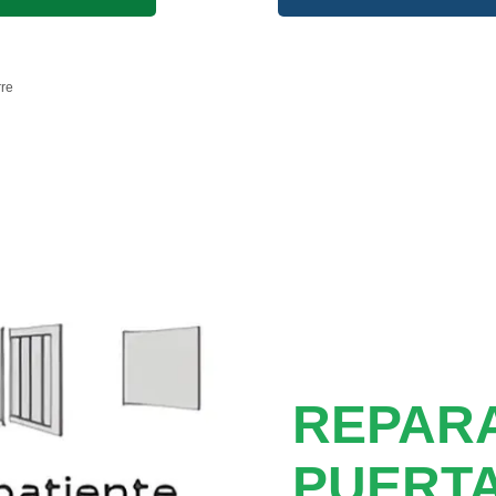
rre
REPAR
PUERTA