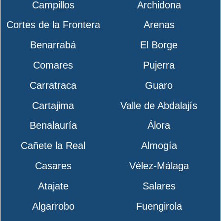
Campillos
Archidona
Cortes de la Frontera
Arenas
Benarrabá
El Borge
Comares
Pujerra
Carratraca
Guaro
Cartajima
Valle de Abdalajís
Benalauría
Álora
Cañete la Real
Almogía
Casares
Vélez-Málaga
Atajate
Salares
Algarrobo
Fuengirola