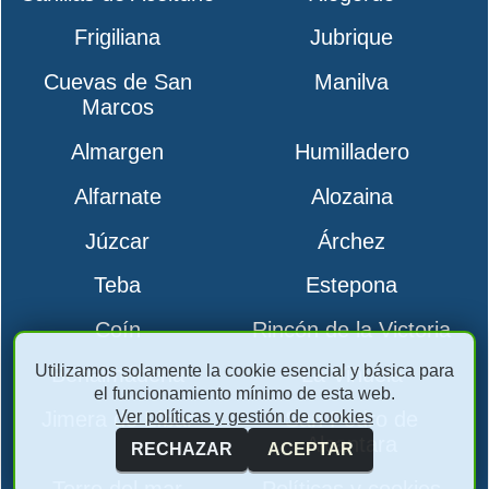
Frigiliana
Jubrique
Cuevas de San
Manilva
Marcos
Almargen
Humilladero
Alfarnate
Alozaina
Júzcar
Árchez
Teba
Estepona
Coín
Rincón de la Victoria
Utilizamos solamente la cookie esencial y básica para
Benalmádena
La Viñuela
el funcionamiento mínimo de esta web.
Ver políticas y gestión de cookies
Jimera de Líbar
San Pedro de
Alcantara
RECHAZAR
ACEPTAR
Torre del mar
Políticas y cookies