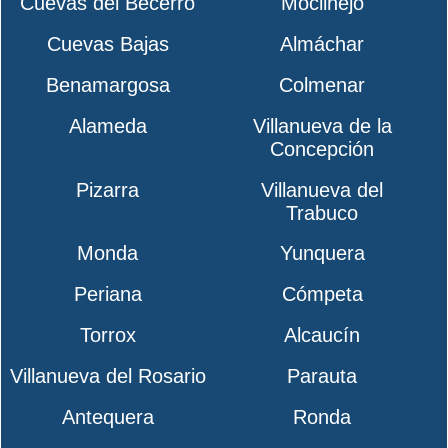
Cuevas del Becerro
Moclinejo
Cuevas Bajas
Almáchar
Benamargosa
Colmenar
Alameda
Villanueva de la
Concepción
Pizarra
Villanueva del
Trabuco
Monda
Yunquera
Periana
Cómpeta
Torrox
Alcaucín
Villanueva del Rosario
Parauta
Antequera
Ronda