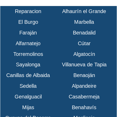
Reparacion
Alhaurín el Grande
El Burgo
Marbella
Faraján
Benadalid
Alfarnatejo
Cútar
Torremolinos
Algatocín
Sayalonga
Villanueva de Tapia
Canillas de Albaida
Benaoján
Sedella
Alpandeire
Genalguacil
Casabermeja
Mijas
Benahavís