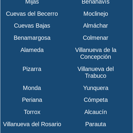
Mijas
Benahavís
Cuevas del Becerro
Moclinejo
Cuevas Bajas
Almáchar
Benamargosa
Colmenar
Alameda
Villanueva de la
Concepción
Pizarra
Villanueva del
Trabuco
Monda
Yunquera
Periana
Cómpeta
Torrox
Alcaucín
Villanueva del Rosario
Parauta