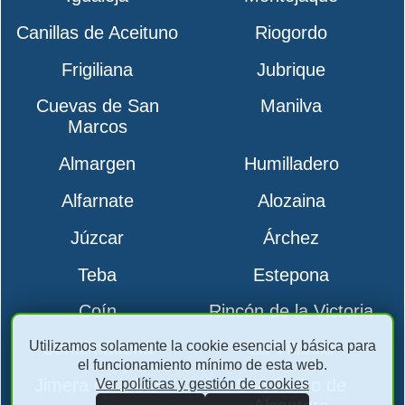
Canillas de Aceituno
Riogordo
Frigiliana
Jubrique
Cuevas de San
Manilva
Marcos
Almargen
Humilladero
Alfarnate
Alozaina
Júzcar
Árchez
Teba
Estepona
Coín
Rincón de la Victoria
Utilizamos solamente la cookie esencial y básica para
Benalmádena
La Viñuela
el funcionamiento mínimo de esta web.
Jimera de Líbar
San Pedro de
Ver políticas y gestión de cookies