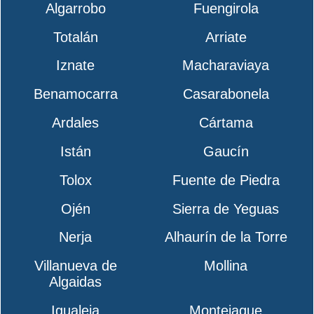
Algarrobo
Fuengirola
Totalán
Arriate
Iznate
Macharaviaya
Benamocarra
Casarabonela
Ardales
Cártama
Istán
Gaucín
Tolox
Fuente de Piedra
Ojén
Sierra de Yeguas
Nerja
Alhaurín de la Torre
Villanueva de
Mollina
Algaidas
Igualeja
Montejaque