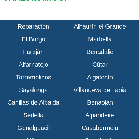
Reparacion
Alhaurín el Grande
El Burgo
Marbella
Faraján
Benadalid
Alfarnatejo
Cútar
Torremolinos
Algatocín
Sayalonga
Villanueva de Tapia
Canillas de Albaida
Benaoján
Sedella
Alpandeire
Genalguacil
Casabermeja