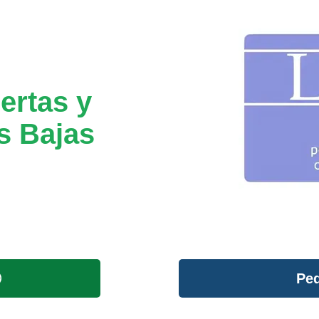
ertas y
s Bajas
Ped