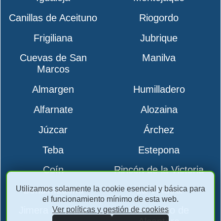
Canillas de Aceituno
Riogordo
Frigiliana
Jubrique
Cuevas de San
Manilva
Marcos
Almargen
Humilladero
Alfarnate
Alozaina
Júzcar
Árchez
Teba
Estepona
Coín
Rincón de la Victoria
Utilizamos solamente la cookie esencial y básica para
Benalmádena
La Viñuela
el funcionamiento mínimo de esta web.
Jimera de Líbar
San Pedro de
Ver políticas y gestión de cookies