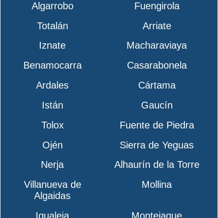
Algarrobo
Fuengirola
Totalán
Arriate
Iznate
Macharaviaya
Benamocarra
Casarabonela
Ardales
Cártama
Istán
Gaucín
Tolox
Fuente de Piedra
Ojén
Sierra de Yeguas
Nerja
Alhaurín de la Torre
Villanueva de
Mollina
Algaidas
Igualeja
Montejaque