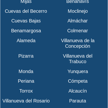
Mijas
Benahavís
Cuevas del Becerro
Moclinejo
Cuevas Bajas
Almáchar
Benamargosa
Colmenar
Alameda
Villanueva de la
Concepción
Pizarra
Villanueva del
Trabuco
Monda
Yunquera
Periana
Cómpeta
Torrox
Alcaucín
Villanueva del Rosario
Parauta