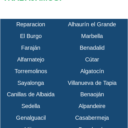
Reparacion
Alhaurín el Grande
El Burgo
Marbella
Faraján
Benadalid
Alfarnatejo
Cútar
Torremolinos
Algatocín
Sayalonga
Villanueva de Tapia
Canillas de Albaida
Benaoján
Sedella
Alpandeire
Genalguacil
Casabermeja