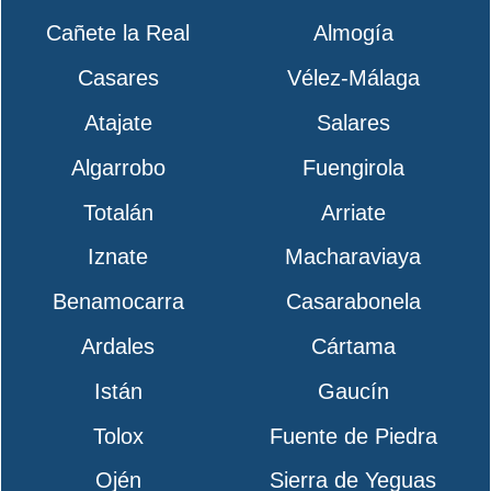
Cañete la Real
Almogía
Casares
Vélez-Málaga
Atajate
Salares
Algarrobo
Fuengirola
Totalán
Arriate
Iznate
Macharaviaya
Benamocarra
Casarabonela
Ardales
Cártama
Istán
Gaucín
Tolox
Fuente de Piedra
Ojén
Sierra de Yeguas