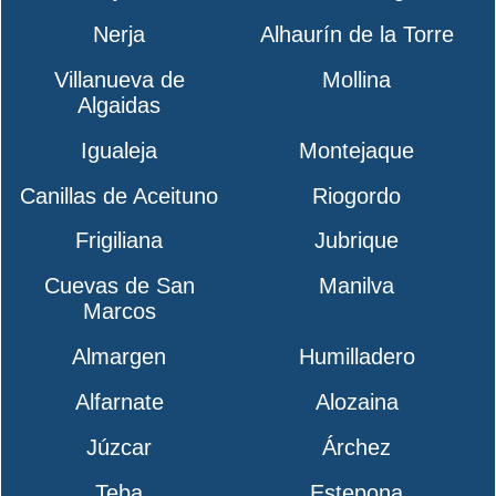
Nerja
Alhaurín de la Torre
Villanueva de
Mollina
Algaidas
Igualeja
Montejaque
Canillas de Aceituno
Riogordo
Frigiliana
Jubrique
Cuevas de San
Manilva
Marcos
Almargen
Humilladero
Alfarnate
Alozaina
Júzcar
Árchez
Teba
Estepona