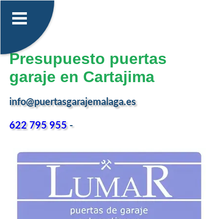
Presupuesto puertas
garaje en Cartajima
info@puertasgarajemalaga.es
622 795 955
-