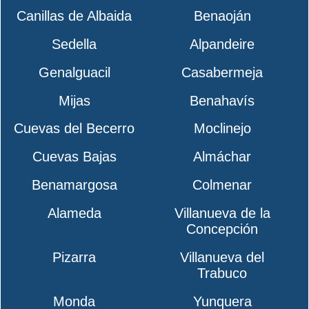
Canillas de Albaida
Benaoján
Sedella
Alpandeire
Genalguacil
Casabermeja
Mijas
Benahavís
Cuevas del Becerro
Moclinejo
Cuevas Bajas
Almáchar
Benamargosa
Colmenar
Alameda
Villanueva de la
Concepción
Pizarra
Villanueva del
Trabuco
Monda
Yunquera