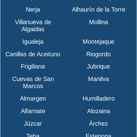
Nerja
Alhaurín de la Torre
Villanueva de
Mollina
Algaidas
Igualeja
Montejaque
Canillas de Aceituno
Riogordo
Frigiliana
Jubrique
Cuevas de San
Manilva
Marcos
Almargen
Humilladero
Alfarnate
Alozaina
Júzcar
Árchez
Teba
Estepona