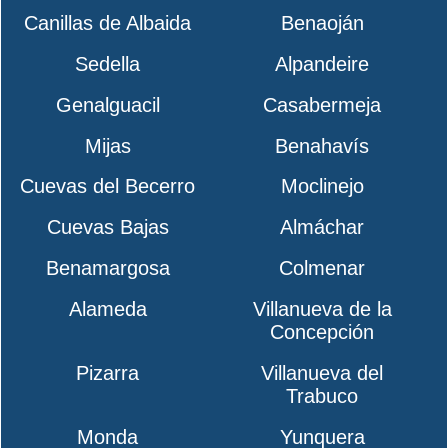
Canillas de Albaida
Benaoján
Sedella
Alpandeire
Genalguacil
Casabermeja
Mijas
Benahavís
Cuevas del Becerro
Moclinejo
Cuevas Bajas
Almáchar
Benamargosa
Colmenar
Alameda
Villanueva de la
Concepción
Pizarra
Villanueva del
Trabuco
Monda
Yunquera