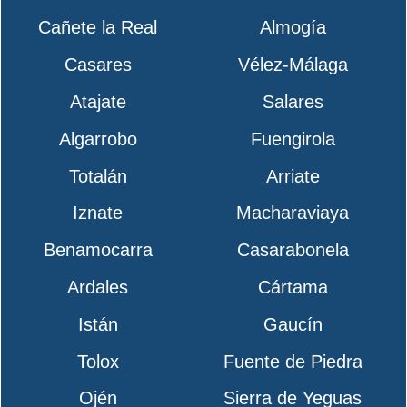
Cañete la Real
Almogía
Casares
Vélez-Málaga
Atajate
Salares
Algarrobo
Fuengirola
Totalán
Arriate
Iznate
Macharaviaya
Benamocarra
Casarabonela
Ardales
Cártama
Istán
Gaucín
Tolox
Fuente de Piedra
Ojén
Sierra de Yeguas