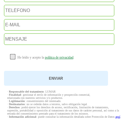
He leído y acepto la
política de privacidad
.
·
Responsable del tratamiento
: LUMAR
·
Finalidad
: gestionar el envío de información y prospección comercial,
relacionada con nuestros servicios y/o productos.
·
Legitimación
: consentimiento del interesado.
·
Destinatarios
: no se cederán datos a terceros, salvo obligación legal.
·
Derechos
: podrá ejercer los derechos de acceso, rectificación, limitación de tratamiento,
supresión, portabilidad y oposición al tratamiento de sus datos de carácter personal, así como a la
retirada del consentimiento prestado para el tratamiento de los mismos.
·
Información adicional
: puede consultar la información detallada sobre Protección de Datos
aquí
.