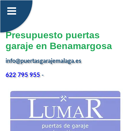
Presupuesto puertas
garaje en Benamargosa
info@puertasgarajemalaga.es
622 795 955
-